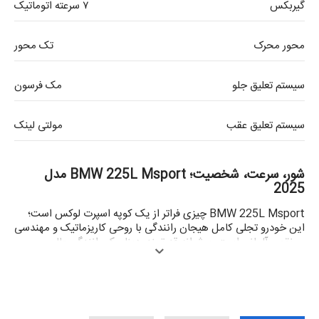
گیربکس
۷ سرعته اتوماتیک
محور محرک
تک محور
سیستم تعلیق جلو
مک فرسون
سیستم تعلیق عقب
مولتی لینک
شور، سرعت، شخصیت؛ BMW 225L Msport مدل
2025
BMW 225L Msport چیزی فراتر از یک کوپه اسپرت لوکس است؛
این خودرو تجلی کامل هیجان رانندگی با روحی کاریزماتیک و مهندسی
بی‌نقص آلمانی است. پیشرانه قدرتمند، دینامیک رانندگی عالی و
هماهنگی بی‌نظیر اجزای فنی، حس تسلط کامل و ارتباط مستقیم با
جاده را به شما منتقل می‌کند. این مدل، نه‌تنها نگاه‌ها را مجذوب خود
می‌کند، بلکه قلب هر عاشق رانندگی را تسخیر خواهد کرد. BMW
225L Msport، تجربه‌ای از سرعت، دقت و زیبایی است که هر بار
استارت می‌زنید، به وجدتان می‌آورد.