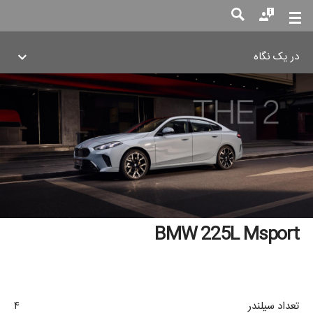
در یک نگاه
جست
جو
BMW 225L Msport
تعداد سیلندر
۴