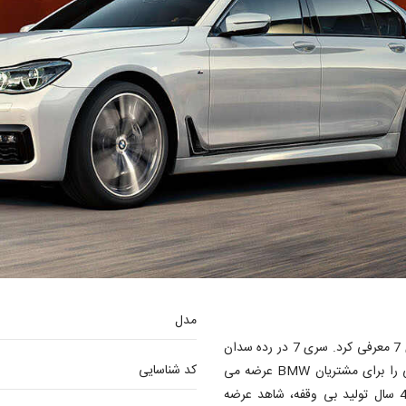
مدل
کمپانی BMW در سال 1977 پرچمدار خودروهای خود را با نام سری 7 معرفی کرد. سری 7 در رده سدان
کد شناسایی
های بزرگ لوکس قرار می گرفت و بالاترین سطح از امکانات رفاهی را برای مشتریان BMW عرضه می
کرد. اکنون 4 دهه از تولید اولین سری 7 می گذرد و پس از 40 سال تولید بی وقفه، شاهد عرضه