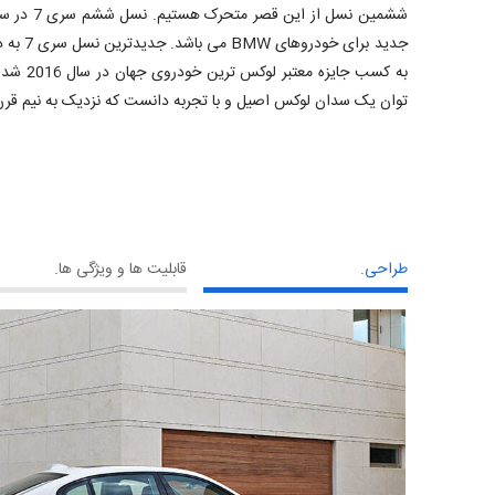
جدید برای
توان یک سدان لوکس اصیل و با تجربه دانست که نزدیک به نیم قرن 
طراحی.
قابلیت ها و ویژگی ها.
آورد. بی
ه فناوری
گی است که علاوه بر
ترکیب هوشمندانه آلومینیوم، فولاد سخت و منیزیم، بدنه ای با مرکزیت کربن فشرده (Carbon Core)
 خودرو کاسته و در عین