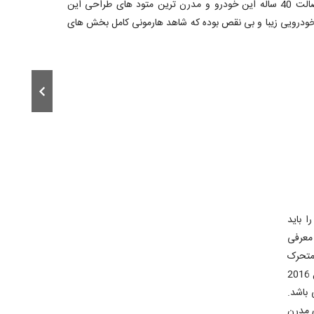
قسمت بیرونی سری 7 را با الهام از اصالت 40 ساله این خودرو و مدرن ترین متود های طراحی این
ن خودرویی زیبا و بی نقص بوده که شاهد هارمونی کامل بخش های
BM قدمت زیادی در زمینه ساخت خودروهای لوکس داشته و خودروی سری 7 را باید
دار محصولات این کمپانی آلمانی دانست. نسل جدید سری 7 در سال 2016 توسط BMW معرفی
 متحرک
به دلیل قابلیت های بالایی که داشت توانست جایزه معتبر بهترین خودروی لوکس جهان در سال 2016
 باشد.
ای مدرن