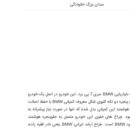
سدان بزرگ خانوادگی
در نگاه اول به خوبی می توان به اصالت باواریایی BMW سری 7 پی برد. این خودرو در اصل یک خودرو
مدرن و در عین حال کلاسیک است. جلو پنجره دو تکه کلیوی شکل معروف کمپانی BMW با حفظ اصالت
هوشمند این کمپانی بدل شده که تنها در صورت نیاز پیشرانه به
ود. چراغ های جلوی این خودرو متصل به جلوپنجره هوشمند
طراحی شده که ایده اولیه آن نیز از خود BMW است. طراح ارشد ایرانی BMW یعنی نادر فقیه زاده،