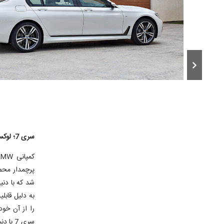
تیجه این
مدرن به
سری 7؛ لوکس ترین خودروی جهان.
شد که با دنی
را از آن خود
سری 7 