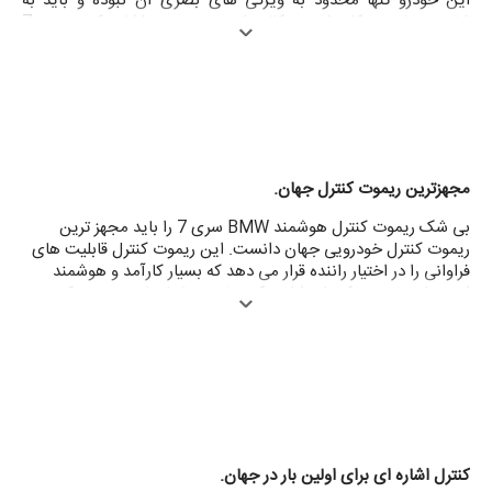
این خودرو تنها محدود به ویژگی های بصری آن نبوده و باید به
فناوری های به کار رفته در کالبد این خودرو نیز اشاره کرد. سری 7
جدید اولین سدان بزرگی است که علاوه بر ترکیب هوشمندانه
آلومینیوم، فولاد سخت و منیزیم، بدنه ای با مرکزیت کربن فشرده
(Carbon Core) دارد. استفاده از پلاستیک فشرده فیبر کربن (CFRP)
تا حدود 90 کیلوگرم از وزن خودرو کاسته و در عین حال مرکز ثقل آن را
پایین تر آورده و استحکام را به طور قابل ملاحظه ای ارتقا داده است.
نتیجه این تغییرات چابکی باور نکردنی این قصر متحرک آلمانی شده تا
نهایت لذت رانندگی را در دنیای مدرن به ارمغان بیاورد.
مجهزترین ریموت کنترل جهان.
بی شک ریموت کنترل هوشمند BMW سری 7 را باید مجهز ترین
ریموت کنترل خودرویی جهان دانست. این ریموت کنترل قابلیت های
فراوانی را در اختیار راننده قرار می دهد که بسیار کارآمد و هوشمند
است. این ریموت کنترل دارای یک صفحه نمایش لمسی بوده که
قابلیت نمایش ساعت و تاریخ، اطلاعیه های مربوط به سرویس،
وضعیت قفل درب ها، شیشه ها و سانروف، سوخت باقی مانده و میزان
مسافت قابل پیمایش با سوخت موجود در باک و ... دارد. اما مهم
ترین ویژگی این ریموت کنترل هوشمند را باید پارک خودرو دانست که
از بیرون خودرو و تنها با لمس قسمت مربوط به پارک این قابلیت بی
نظیر برای مالکان سری 7 میسر می شود تا خودروی خود را در
محدودترین جای ممکن که قابلیت باز شدن درب ها در آن امکان پذیر
نمی باشد، پارک کنند.
کنترل اشاره ای برای اولین بار در جهان.