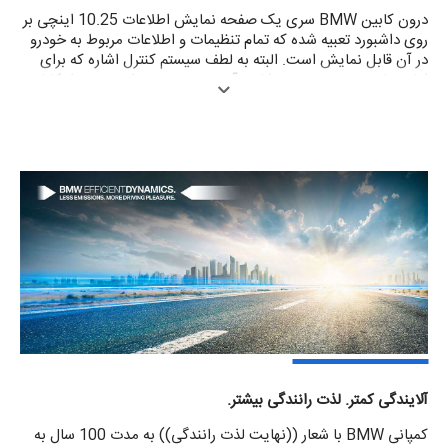
درون کابین BMW سری یک صفحه نمایش اطلاعات 10.25 اینچی بر
روی داشبورد تعبیه شده که تمام تنظیمات و اطلاعات مربوط به خودرو
در آن قابل نمایش است. البته به لطف سیستم کنترل اشاره که برای
اولین بار در صنعت خودرو شاهد آن هستیم، می توانید برخی امکانات
همچون پخش موسیقی، دریافت یا رد تماس تلفنی و ... را با حرکت
یک انگشت یا یک دست و بدون لمس مانیتور انجام دهید. همچنین
در ردیف عقب نیز 2 صفحه نمایش بزرگ 10 اینچی قرار گرفته اما
BMW برای آسایش هر چه بیشتر سرنشینان عقب یک تبلت 7 اینچی
نیز بر روی کنسول میانی ردیف عقب تعبیه کرده که قابلیت جدا شدن از
روی کنسول را دارد. علاوه بر این سیستم نمایش اطلاعات روی شیشه
جلو (Head Up Display) در سری 7 جدید، پیشرفته تر از قبل شده و
اکنون ابعاد نمایش اطلاعات در آن تا 70% افزایش یافته است.
آلایندگی کمتر. لذت رانندگی بیشتر.
کمپانی BMW با شعار ((نهایت لذت رانندگی)) به مدت 100 سال به