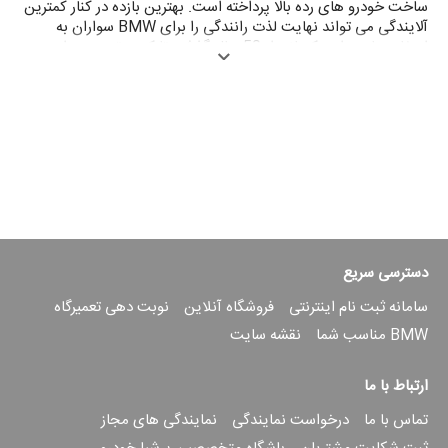
ساخت خودرو های رده بالا پرداخته است. بهترین بازده در کنار کمترین
آلایندگی می تواند نهایت لذت رانندگی را برای BMW سواران به
ارمغان بیاورد. این کمپانی از 50 سال گذشته تا کنون تحت عنوان
BMW EfficientDynamics به ساخت خودرو هایی با مصرف
سوخت کمتر و در عین حال بازده بیشتر پرداخته است. در حال حاضر
تمام خودرو های تولید شده توسط BMW به صورت استاندارد با
فناوری BMW EfficientDynamics تولید شده که بهترین عملکرد را
با کمترین مصرف سوخت ممکن ارائه می دهد. تولید هر چه کمتر گاز
کربن دی اکسید توسط خودرو های BMW به محافظت از محیط
زیست کمک شایانی کرده است.
دسترسی سریع
سامانه ثبت نام اینترنتی
فروشگاه آنلاین
نوبت دهی تعمیرگاه
BMW مناسب شما
نقشه سایت
ارتباط با ما
تماس با ما
درخواست نمایندگی
نمایندگی های مجاز