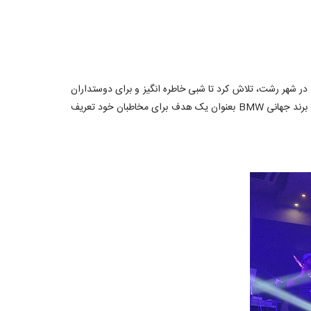
در شهر رشت، تلاش کرد تا شبی خاطره انگیز و برای دوستداران
برند محبوب BMW ایجاد نماید. این کنسرت ها با تعامل و همکاری صمیمانه نمایندگان محترم این شهر برگزار شد. "ایجاد لذت" کلید واژه ای است که برند جهانی BMW بعنوان یک هدف برای مخاطبان خود تعریف