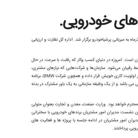
 های خودرویی.
نشست تخصصی هم اندیشی اداره کل ارزیابی عملکرد و پاسخگویی به شکایات با مدیران امور مشتریان شرکت های خودرویی، در تاریخ 28 آذرماه به میزبانی پرشیاخودرو برگزار شد. اداره کل نظارت و ارزیابی
ست. امروزه در دنیای کسب ‌‌وکار که رقابت با سرعت در حال
قیبان می‌شود. سازمان‌ها و شرکت‌هایی که نیازهای مشتری،
کیفیت محصول و ارائه خدمات را در اولویت قرار می‌دهند، در عرصه رقابت موفق‌تر هستند. پرشیاخودرو همواره مشتریان را بعنوان ذینفعان سازمان در اولویت کاری خویش قرار داده و همچون شرکت BMW، برنامه
ی می باشد و از یک وظیفه سازمانی به یک باور مشترک در بدنه
 محترم خواهد بود. وزارت صنعت، معدن و تجارت بعنوان متولی
مین نشست مدیران امور مشتریان برندهای خودرویی با سخنرانی
یران امور مشتریان در ادامه جلسه با پروژه ها و فعالیت های
ویی پرداختند.