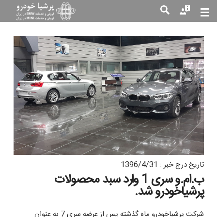
جست
جو
تاریخ درج خبر : 1396/4/31
ب.ام.و سری 1 وارد سبد محصولات
پرشیاخودرو شد.
شرکت پرشیاخودرو ماه گذشته پس از عرضه سری 7 به عنوان