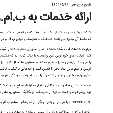
تاریخ درج خبر : 1396/4/31
ارائه خدمات به ب.ام.
شرکت پرشیاخودرو بیش از یک دهه است که در تلاشی مستمر سعی در
که دامنه آن وسیع می باشد هماهنگ با نمایندگان موفق ب.ام.و در
کیفیت خدمات ارائه شده دغدغه اصلی مدیران تمام برندها و شر
شد. شرکت های خودرویی این واقعیت را درک کرده اند که مشتریا
را می زند
اولین و مهم ترین نهاد ناظر را تامین کنند و خدماتی با کیفیت تا
عادی برای مشتریان تبدیل شده و آنها در مواجهه با نمایندگی هر بر
تیم مدیریت پرشیاخودرو با نگاهی دقیق به ارتقاء سطح کیفیت شرک
تیم پرشیاخودرو جهت بازدید از نمایشگاه اتومکانیکا استانبول، مقرر ش
Borusan oto را می توان بعنوان یکی از نمایندگان موفق ب.ام.ودر منطقه نام برد که با توجه به حجم بالای خودروهای ب.ام.و موجود در ترکیه، واحد خدمات پس از فروش شلوغی دارد.
نکته ای که در مذاکره با یکی از مدیران واحد خدمات پس از فر