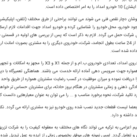
اص داده است.
شان دچار نقص فنی می شوند می توانند براحتی از طرق مختلف (تلفن، اپلیکیشن)
جود خودرو، محل خودرو را شناسایی کرده و خودرو امداد جهت اقدامات لازم ارس
 شرکت حمل می گردد. لازم به ذکر است که پس از بررسی های اولیه در قسمتی جدا
می گردد که اگر زمان مورد نیاز برای رفع عیب و تعمیر خودرو بیش از 24 ساعت بطول انجامد، شرکت، خودروی دیگری
پرشیاخودرو نیز با مطالعه حجم بازار و درخواست های مربوط به
اره جهت سرویس دهی آماده ارائه خدمت می باشند. هماهنگی تعمیرگاه با دپارتما
ا دریافت نموده و میزان موفقیت در کسب رضایت مشتریان همواره از طریق واحد ا
مادگی ذهنی و زمانی مشتریان در هنگام بروز حادثه، برای مشتریان حساس تر خواه
ائید شرکت، نحوه برخورد مناسب و ... را می توان به عنوان معیارهایی دانست که پر
بعضا لیست قطعات جدید نصب شده روی خودرو نیز به مشتری ارائه می گردد. نکته 
د داشته و دارد.
اعزامی به ترکیه می تواند نگاه های مختلف به معقوله کیفیت را به شرکت تزریق
و تعامل گردد. لمس نمونه های موفق بخصوص زمانی از ایده به عمل تبدیل شده 