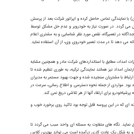
 با نمایندگی تماس حاصل کرده و اپراتور شرکت بعد از پرسش
ال می گردد. در صورت نیاز به خودروبر و عدم حل مشکل توسط
گانه در تعمیرگاه، نقص مورد نظر شناسایی و به مشتری اعلام
 را به مشتری بصورت امانت ارائه می دهد تا در مدت تعمیر خودروی وی، از آن استفاده نماید.
 خودروی امداد، تعدادی خودروی ب.ام.و از جمله X1 و X3 را مجهز به امکانات و تجهیزات امداد، مطابق با استانداردهای شرکت مادر و همچنین مشابه
ن امداد نیز همانند نمایندگی ترکیه، به طوری تنظیم شده تا
رتباط با مشتریان سنجیده شده و جهت بهبود مستمر به مدیران
د بود. مواردی از جمله نحوه دسترسی و اطلاع رسانی، سرعت در
شیاخودرو برای ارتقاء آنها از هر تلاشی دریغ نمی کند.
ای که در این پروسه قابل توجه بود تاکید روی برخورد خوب و
 نماید. نگاه های متفاوت به مسئله ای واحد سبب می گردد تا
و به شکل یک عادت کاری درآمده است می تواند بهترین کلاس