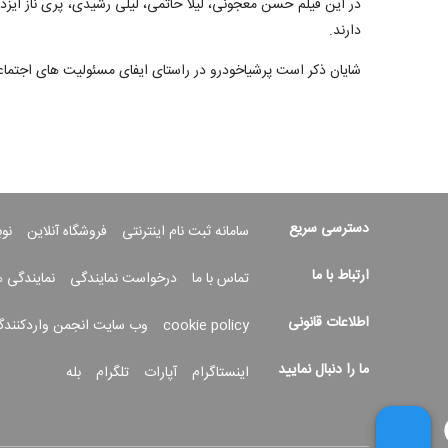
در این فیلم حسن معجونی، لیلا حاتمی، لیلی رشیدی، پری ناز ایزدی
دارند.
شایان ذکر است پرشیاخودرو در راستای ایفای مسئولیت های اجتما
دسترسی سریع
سامانه ثبت نام اینترنتی
فروشگاه آنلاین
نو
ارتباط با ما
تماس با ما
درخواست نمایندگی
نمایندگی 
اطلاعات قانونی
cookie policy
وب سایت انجمن واردکنندگ
ما را دنبال نمایید
اینستاگرام
آپارات
تلگرام
بله