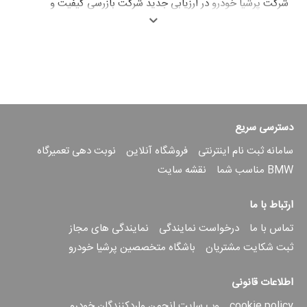
شرکت
پرشیا خودرو
در ارزیابی جدید شرکت بازرسی کیفیت و
استاندارد ایران (ISQI) موفق به کسب رتبه اول در حوزه پاسخگویی
به شکایات مشتریان و کسب رضایت صددرصدی در فرآیند رسیدگی
به شکایات در کوتاه ترین زمان در میان تمامی شرکت های
واردکننده خودرو گردید.
بر اساس ارزیابی های سالانه که توسط سازمان بازرسی کیفیت و
استاندارد ایران ISQI انجام می گردد، در سال ۹۸ شرکت پرشیا
خودرو موفق به کسب رضایتمندی صددرصدی مشتریان در فرآیند
دسترسی سریع
رسیدگی به شکایات وارده در کوتاه ترین زمان و همچنین کسب رتبه
نخست در حوزه پاسخگویی به شکایات مشتریان شده است. لازم به
سامانه ثبت نام اینترنتی
فروشگاه آنلاین
نوبت دهی تعمیرگاه
ذکر است این ارزیابی ها به صورت دوره‌های 6 ماهه و در میان تمام
BMW مناسب شما
نقشه سایت
شرکت های واردکننده رسمی خودرو در کشور توسط ISQI انجام می
شود.
ارتباط با ما
علیرضا محبوبی رئیس رسیدگی به شکایات خودرو شرکت بازرسی
تماس با ما
درخواست نمایندگی
نمایندگی های مجاز
کیفیت و استاندارد ایران در نشستی با حضور مدیر عامل و مدیر امور
مشتریان شرکت پرشیا خودرو، ضمن تمجید و تشکر از حسن
ثبت شکایت مشتریان
باشگاه متخصصین پرشیا خودرو
همکاری پرسنل شرکت
پرشیا خودرو
، بویژه پرسنل “واحد مدیریت
ارتباط با مشتریان” برای همکاری و ارتباط سازنده با این سازمان
اطلاعات قانونی
گفت: " این گزارش از سالیان گذشته ارائه می گردید اما در سه یا
چهار سال اخیر بیشتر مورد توجه قرار گرفته و چارچوب جدیدی پیدا
cookie policy
وب سایت انجمن واردکنندگان خودرو