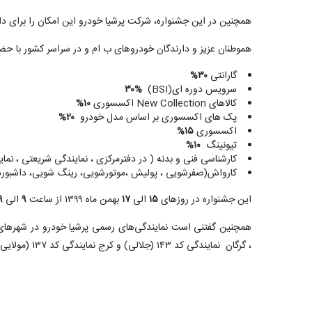
همچنین در این جشنواره، شرکت پرشیا خودرو این امکان را برای دار
هموطنان عزیز و دارندگان خودروهای ب ام و در سراسر کشور با حضور
گارانتی
۳۰%
سرویس دوره ای(BSI)
۳۰%
کالاهای New Collection اکسسوری
۱۰%
پک های اکسسوری بر اساس مدل خودرو
۲۰%
اکسسوری
۱۵%
تیونینگ
۱۰%
کارشناسی فنی و بدنه ( در دفترمرکزی ، نمایندگی شریعتی ، نم
کارواش(صفرشویی ، پولیش ،موتورشویی، رینگ شویی، داشبور
این جشنواره در روزهای
۱۵
الی
۱۷
بهمن ماه ۱۳۹۹ از ساعت
۹
الی
۹
، گرگان نمایندگی کد ۱۴۳ (جلالی) و کرج نمایندگی کد ۱۳۷ (مولایی) نیز همزمان میزبان برگزاری جشنواره اند.