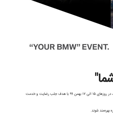
ما"
جشنواره سراسری فروش زمستانی پرشیا خودرو؛ با نام " ب ام و شما " همزمان با "روز زن" و "جشن باستانی میانه زمستان" که از اعیاد ایرانیان است، در روزهای ۱۵ الی ۱۷ بهمن ۹۹ با هدف جلب رضایت و خدمت
بهره‌مند شوند.