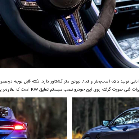
کامپتیشن توانایی تولید 625 اسب‌بخار و 750 نیوتن متر گشتاور د
ودرو نصب سیستم تعلیق KW است که علاوه‌بر پایداری، سواری لذتبخش‌تری را فراهم می‌کند.