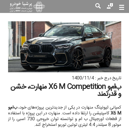
جست
جو
تاریخ درج خبر : 1400/11/4
ب‌ام‌و X6 M Competition منهارت، خشن
و قدرتمند
کمپانی
تیونینگ
منهارت در یکی از جدیدترین پروژه‌های خود،
ب‌ام‌و
X6 M
کامپتیشن را ارتقا داده است. منهارت در این پروژه با استفاده
از
قطعات اورجینال ب ام و
توانسته توان خروجی 730 اسبی را از
موتور 8 سیلندر 4.4 لیتری توئین توربو استخراج کند.