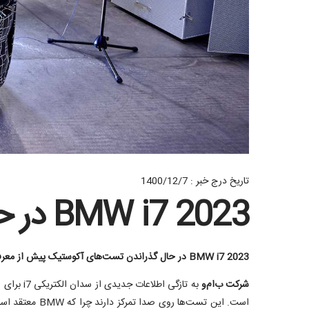
تاریخ درج خبر : 1400/12/7
BMW i7 2023 در حال گذراندن تست های آکوستیک
BMW i7 2023
در حال گذراندن تست‌های آکوستیک پیش از معر
شرکت ب‌ام‌و
است. این تست‌ها روی صدا تمرکز دارند چرا که BMW معتقد است سطح راحتی این سدان لوکس عمدتا توسط میزان صداهای مختل کننده داخل کابین می‌تواند سنجیده شود. از آنجایی که