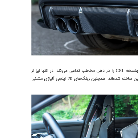
منهارت برای فضای داخل کابین MH3 GTR از صندلی‌های ارتقا یافته تمام کربنی فوق سبک Podium ریکارو استفاده کرده است که فضایی شبیه بهنسخه CSL را در ذهن مخاطب تداعی می‌کند. در انتها نیز از
تغییرات ظاهری صورت گرفته می‌توان به تیغه‌های آیرودینامیکی در طرفین سپر جلو، لیپ، دیفیوزر و اسپویلر عقب اشاره کرد که تماما از جنس فیبر کربن ساخته شده‌اند. همچنین رینگ‌های 20 اینچی آلیاژی مشکی