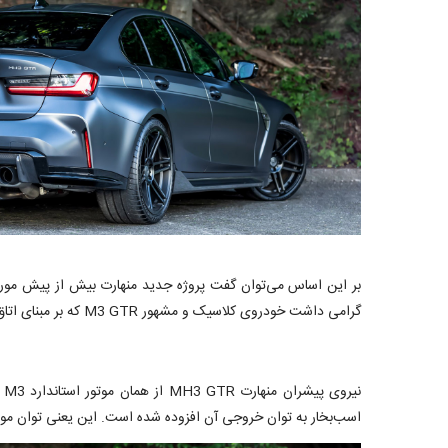
گرامی داشت خودروی کلاسیک و مشهور M3 GTR که بر مبنای اتاق E46 بود، معرفی شده است.
اسب‌بخار به توان خروجی آن افزوده شده است. این یعنی توان موتور 3 لیتری توئین توربوی 6 سیلندر خطی از 510 اسب‌بخار به 650 اسب‌بخار ارتقا پیدا کرده و حداکثر گشتاورش به 800 نیوتن متر ر