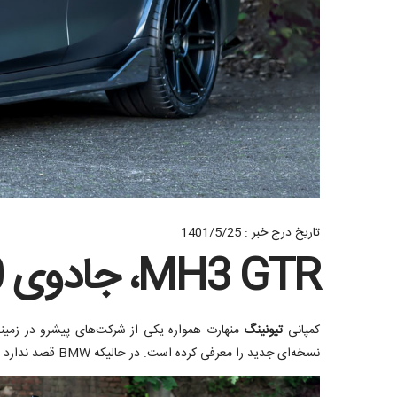
تاریخ درج خبر : 1401/5/25
MH3 GTR، جادوی 650 اسب بخاری منهارت
کمپانی
تیونینگ
منهارت همواره یکی از شرکت‌های پیشرو در زمین
نسخه‌ای جدید را معرفی کرده است. در حالیکه BMW قصد ندارد تا پایان سال 2023 نسخه پرفورمنس M3 یعنی نسخه CS را راهی بازار کند.