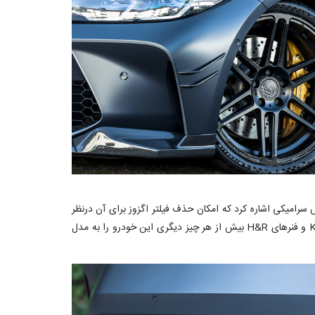
سیستم اگزوز فولادی ضدزنگ به همراه چهار عدد خروجی 100 میلی‌متری کربنی با پوشش سرامیکی اشاره کرد که امکان حذف فیلتر اگزوز برای آن درنظر
گرفته شده است. البته که این اقدام منوط به این است که کشور مقصد MH# GTR این اجازه را به دارندگان آن بدهد. همچنین سیستم تعلیق KW و فنرهای H&R بیش از هر چیز دیگری این خودرو را به مدل