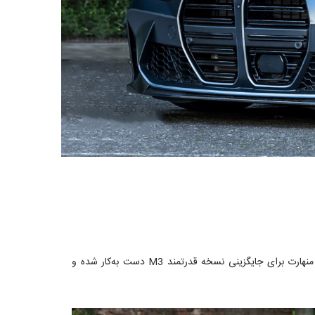
های BMW شناخته می‌شود، کمپانی تیونینگ منهارت برای جایگزینی نسخه قدرتمند M3 دست به‌کار شده و