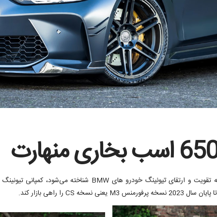
ه تقویت و ارتقای
تیونینگ خودرو