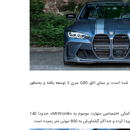
بر این اساس می‌توان گفت پروژه جدید منهارت بیش از پیش مورد استقبال علاقه‌مندان قرار خواهد گرفت. این خودرو که با نام MH3 GTR معرفی شده است، بر مبنای اتاق G80 سری 3 توسعه یافته و به‌منظور
نیروی پیشران منهارت MH3 GTR از همان موتور استاندارد M3 با کد فنی S58 تامین می‌شود. با این تفاوت که به لطف استفاده از واحد کنترل کمکی اختصاصی منهارت موسوم به «MHtronik» حدودا 140