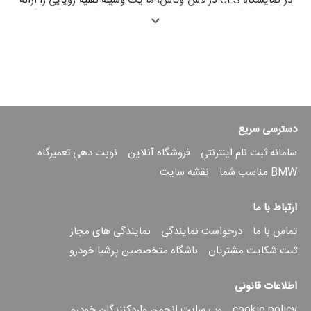
در نمایشگاه CES در لاس وگاس، ما یک وسیله نقلیه رویایی را ارائه
خواهیم داد که زیربنای تخصص دیجیتال ما خواهد بود. آینده گروه
BMW الکتریکی، قابل بازیافت و دیجیتالی است. چند ماه پیش در
مورد خودروی جدید ویژن (کانسپت) مطلع شدیم، اما اکنون این
داده‌ها رسمی شده است.
همچنین، طبق گفته منابع آگاه، خودروی مفهومی جدید، هم از منظر
فناوری، بلکه به ویژه از نقطه نظر طراحی، نگاهی اجمالی به آینده
این برند خواهد داشت. BMW به سمت یک زبان طراحی و استایل
جدید حرکت می‌کند و ظاهرا محصول نهایی خیره‌کننده است. ما
دسترسی سریع
همچنین شنیده‌ایم که هیجان زیادی در شرکت و تیم طراحی وجود
دارد، زیرا Neue Klasse یک فرصت منحصر به فرد برای ساخت و
سامانه ثبت نام اینترنتی
فروشگاه آنلاین
نوبت دهی تعمیرگاه
طراحی چیزی از یک صفحه کاغذ خالی ارائه می‌دهد.
BMW مناسب شما
نقشه سایت
ارتباط با ما
تماس با ما
درخواست نمایندگی
نمایندگی های مجاز
ثبت شکایت مشتریان
باشگاه متخصصین پرشیا خودرو
اطلاعات قانونی
cookie policy
وب سایت انجمن واردکنندگان خودرو