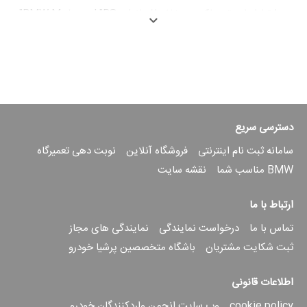
در ارتباط با موتور باکسر، مخفف افسانه‌ای BMW Motorrad "RS"
در دنیای اسپرت توررها مترادف با لذت سواری اسپرت و پویا در
جاده‌های روستایی و در عین حال راحتی برتر در سفرهای طولانی
است. ب‌ام‌و RS همیشه استاد سواری اسپرت بوده و به پیچ‌ها و
مسیرهای طولانی دو نفره و با چمدان برای تعطیلات ختم می‌شود.
برای اطمینان از اینکه این وضعیت در آینده نیز ادامه خواهد داشت،
BMW Motorrad به R 1250 RS جدید برخی ویژگی‌های
استاندارد جدید و امکانات اضافی اختیاری داده است - تا توررهای
ورزشی را پویاتر و آرام‌تر کند.
دسترسی سریع
سامانه ثبت نام اینترنتی
فروشگاه آنلاین
نوبت دهی تعمیرگاه
BMW مناسب شما
نقشه سایت
ارتباط با ما
تماس با ما
درخواست نمایندگی
نمایندگی های مجاز
ثبت شکایت مشتریان
باشگاه متخصصین پرشیا خودرو
ویژگی های موتور BMW R 1250 RS
اطلاعات قانونی
مانند قبل، موتور افسانه‌ای باکسر 2 سیلندر، پیشرانه قدرتمندی را
cookie policy
وب سایت انجمن واردکنندگان خودرو