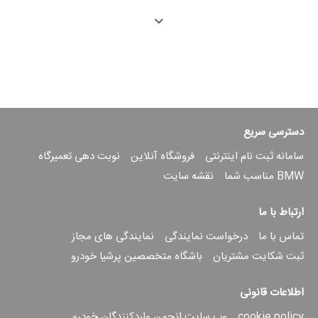
در یک آزمایش نوآورانه در کارخانه اسپارتانبرگ گروه BMW، ربات
انسان‌نمای پیشرفته "Figure 02" از شرکت Figure با موفقیت
وظایف مونتاژ قطعات فلزی خودرو را انجام داد. این ربات توانست با
دقت بالا قطعات ورق فلزی را در فیکسچرهای خاص قرار دهد که به
شاسی خودرو متصل شدند. این دستاورد می‌تواند انقلابی در خطوط
تولید ایجاد کند و کارگران را از وظایف خسته‌کننده و ارگونومیکی
نامناسب نجات دهد.
دسترسی سریع
سامانه ثبت نام اینترنتی
فروشگاه آنلاین
نوبت دهی تعمیرگاه
BMW مناسب شما
نقشه سایت
ارتباط با ما
تماس با ما
درخواست نمایندگی
نمایندگی های مجاز
ثبت شکایت مشتریان
باشگاه متخصصین پرشیا خودرو
شرکت BMW با همکاری شرکت Figure در حال بررسی استفاده
اطلاعات قانونی
ایمن از ربات‌های انسان‌نما در فرآیندهای تولید خودرو است. میلان
ندلجکوویچ، عضو هیئت مدیره تولید BMW، این پیشرفت‌ها را
cookie policy
وب سایت انجمن واردکنندگان خودرو