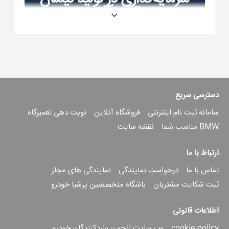
ترا پیکاپ
فرصتی استثنایی برای سرمایه‌گذاری در بازار
خودرو با قیمت قطعی و سود مشارکت
تضمین‌شده
دسترسی سریع
جزئیات طرح مشارکت
سامانه ثبت نام اینترنتی
فروشگاه آنلاین
نوبت دهی تعمیرگاه
سرمایه‌گذاری
BMW مناسب شما
نقشه سایت
ارتباط با ما
نوع طرح
مبلغ سرمایه گذاری (ریال)
پیش پرداخت (ریال)
م
تماس با ما
درخواست نمایندگی
نمایندگی های مجاز
ثبت شکایت مشتریان
باشگاه متخصصین پرشیا خودرو
طرح ویژه مشارکت (قطعی)
۳۴,۹۰۰,۰۰۰,۰۰۰
۳۴,۹۰۰,۰۰۰,۰۰۰
اطلاعات قانونی
cookie policy
وب سایت انجمن واردکنندگان خودرو