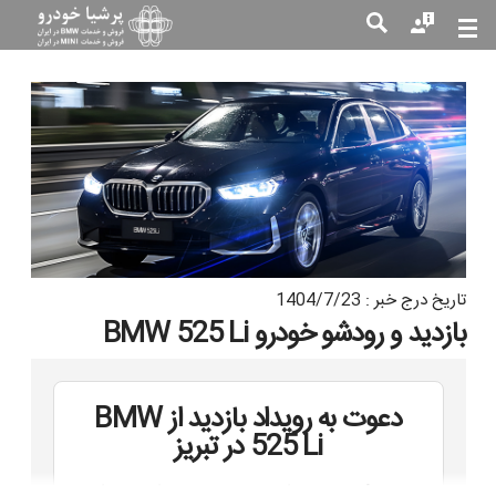
جست
جو
تاریخ درج خبر : 1404/7/23
بازدید و رودشو خودرو BMW 525 Li
دعوت به رویداد بازدید از BMW
525 Li در تبریز
پرشیا خودرو
، نماینده فروش و خدمات پس از