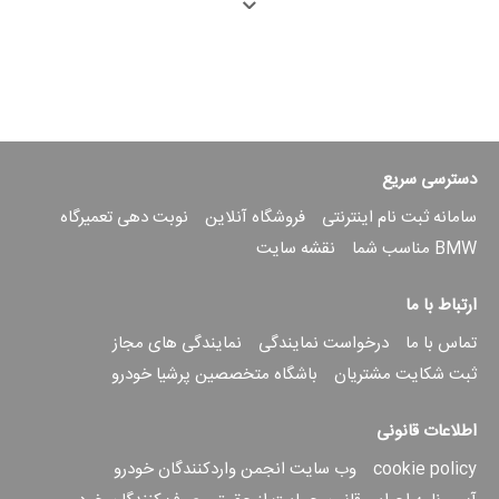
فروش ب‌ام‌و در ایران، با افتخار از شما
علاقه‌مندان به نهایت لذت رانندگی دعوت
می‌کند تا در رویداد ویژه بازدید و رودشو
جدیدترین دستاورد ب‌ام‌و، مدل
525 Li
،
شرکت نمایید.
این فرصتی استثنایی برای لمس نزدیک
دسترسی سریع
نوآوری، تجمل و عملکرد بی‌نظیر این سدان
سامانه ثبت نام اینترنتی
فروشگاه آنلاین
نوبت دهی تعمیرگاه
لوکس و قدرتمند است. منتظر حضور گرم
BMW مناسب شما
نقشه سایت
شما در نمایندگی کد ۱۰۶ تبریز هستیم.
ارتباط با ما
جزئیات رویداد
تماس با ما
درخواست نمایندگی
نمایندگی های مجاز
ثبت شکایت مشتریان
باشگاه متخصصین پرشیا خودرو
تاریخ:
۲۴ الی ۳۰ مهر ماه
مکان:
نمایندگی فروش و خدمات پس
اطلاعات قانونی
از فروش پرشیا خودرو کد ۱۰۶ - تبریز
cookie policy
وب سایت انجمن واردکنندگان خودرو