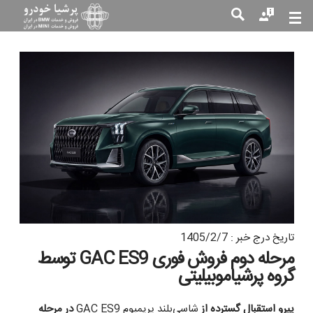
جست
جو
تاریخ درج خبر : 1405/2/7
مرحله دوم فروش فوری GAC ES9 توسط
گروه پرشیاموبیلیتی
پیرو استقبال گسترده از
شاسی‌بلند پریمیوم
GAC ES9
در مرحله