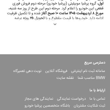
اول
، گروه پرشیا موبیلیتی (پرشیا خودرو) مرحله دوم فروش فوری
قطعی این خودرو را اعلام کرد. مرحله دوم این طرح از روز سه شنبه،
مورخ ۸ اردیبهشت ۱۴۰۵ ساعت ۱۰ صبح آغاز
شده و تا تکمیل ظرفیت
ادامه دارد. خودروها با قیمت مقطوع و با
تحویل ۲۵ روزه
عرضه
می‌شوند.
نکته قابل توجه در این طرح، موجود بودن خودروها در کشور است؛
بنابراین خریداران نیازی به انتظار برای واردات یا ثبت سفارش
جدید نخواهند داشت و خودروهای موجود آماده واگذاری هستند.
این شرایط فروش از طریق نمایندگی‌های معتبر پرشیا خودرو (گروه
پرشیا موبیلیتی) در سراسر کشور قابل انجام است. مشتریان
می‌توانند برای اطلاعات بیشتر با شماره 4591-021 (نمایندگی
دسترسی سریع
مرکزی) و شبکه نمایندگی‌های گروه پرشیاموبیلیتی تماس حاصل
کنند.
سامانه ثبت نام اینترنتی
فروشگاه آنلاین
نوبت دهی تعمیرگاه
BMW مناسب شما
نقشه سایت
پیشرانه و عملکرد فنی
GAC ES9
؛ ترکیب قدرت بنزینی و الکتریکی
GAC ES9
در بخش فنی خود از یک ساختار هیبریدی بهره می‌برد
ارتباط با ما
که شامل
موتور بنزینی 2 لیتری
و
موتور برقی مستقل
است. موتور
بنزینی این خودرو
188 اسب بخار قدرت
و
330 نیوتن‌متر گشتاور
تماس با ما
درخواست نمایندگی
نمایندگی های مجاز
تولید می‌کند؛ درحالی‌که موتور الکتریکی با
180 اسب بخار توان
و
ثبت شکایت مشتریان
باشگاه متخصصین پرشیا خودرو
300 نیوتن‌متر گشتاور
، نقش اصلی را در شتاب‌گیری و حرکت بی‌صدا