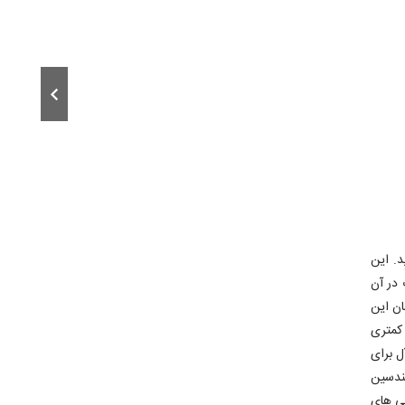
د. این
در آن
مان این
حدودیت کمتری
ل برای
ندسین
دلی های