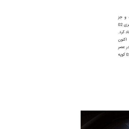
ه و جز
تاثیرگذارترین خودروهای تاریخ خودروسازی جهان به حساب می آید. در دهه 1960 میلادی، سری 02
د کرد.
شهرت بی پایان این خودرو با وجود گذشت نیم قرن همچنان ادامه داشته و کمپانی BMW اکنون
ت خودرو در عصر
حاضر بوده و با حساسیت و دقت بسیار زیادی تولید شده تا جانشین لایقی برای BMW سری 02 کوپه