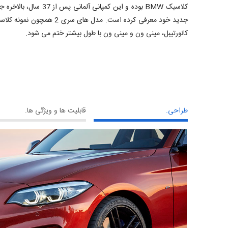
کلاسیک BMW بوده و این کمپان
کانورتیبل، مینی ون و مینی ون با طول بیشتر ختم می شود.
طراحی.
قابلیت ها و ویژگی ها.
بکس 8 سرعته استپ ترونیک آن
ت را به
 اهرم تعویض
شد. این
ممکن به