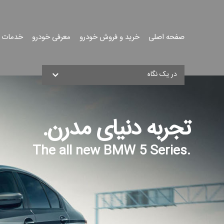
صفحه اصلی
خرید و فروش خودرو
معرفی خودرو
خدمات 
جست
در یک نگاه
جو
تجربه دنیای مدرن.
.The all new BMW 5 Series