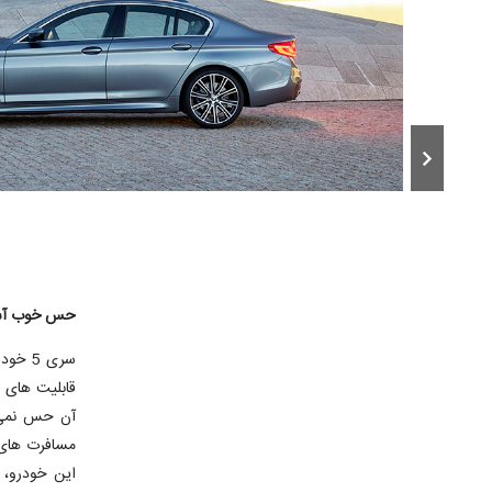
 مالکان
ا در آن
حس خوب آس
سری 5
این خودرو، 