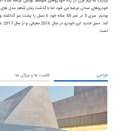
بودیم. سری 5 در عمر 45 ساله خود 6 نسل ر
کند. 
است.
طراحی.
قابلیت ها و ویژگی ها.
 جهان دانست.
مند است.
عیه های
فت قابل
اید پارک