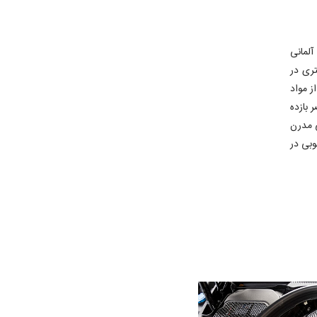
انی آلمانی
بیشتری در
ز مواد
 بازده
دگی مدرن
د که می توان روح اسپرت BMW را به خوبی در