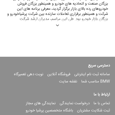
بزرگان صنعت و اتحادیه های خودرو و همینطور بزرگان فروش
خودروهای رده بالای بازار برگزار گردید، معرفی برنامه های این
شرکت و همینطور برقراری تعاملات سازنده بین شرکت پرشیاخودرو و
بزرگان بازار خودرو بود. طی این مراسم، مدیران ارشد شرکت
پرشیاخودرو در ابتدا به معرفی این شرکت و شبکه نمایندگی های آن
و در ادامه به معرفی طرح های متنوع همکاری رسمی نمایشگاه
داران و فروشندگان با این شرکت پرداختند. به گفته مدیران ارشد
این شرکت، فروش خودروهای رده بالایی نظیر ب.ام.و نیازمند
تخصص ویژه ای است که در افراد باسابقه این صنعت یافت می
شود و به دلیل احترام بالایی که این شرکت برای این بزرگواران قائل
است در پی برقراری تعاملات و ارتباطات قوی تر با آن‌ها است.
دسترسی سریع
سامانه ثبت نام اینترنتی
فروشگاه آنلاین
نوبت دهی تعمیرگاه
BMW مناسب شما
نقشه سایت
ارتباط با ما
تماس با ما
درخواست نمایندگی
نمایندگی های مجاز
ثبت شکایت مشتریان
باشگاه متخصصین پرشیا خودرو