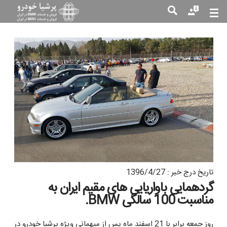
جست
جو
تاریخ درج خبر : 1396/4/27
گردهمایی باواریایی های مقیم ایران به
مناسبت 100 سالگی BMW.
روز جمعه برابر با 21 اسفند ماه پس از میهمانی ویژه پرشیا خودرو در