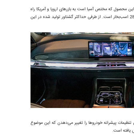
ررسی ارزان‌ترین نسخه از لوکس‌ترین و مجلل‌ترین محصول سدان این خودروساز باواریایی یعنی ب‌ام‌و 735i بپردازیم. این محصول که مختص آسیا است به بازرهای اروپا و آمریکا راه
نخواهد یافت. در ابتدا باید به پیشرانه 6 سیلندر خطی هیبریدی مشابه با 740i اشاره کرد که به جای 380 اسب‌بخار، قادر به تولید نیرویی معادل 286 اسب‌بخار است. از طرفی حداکثر گشتاور تولید شده در این
ن تنظیمات پیشرانه خودروها را تغییر می‌دهدن که این موضوع