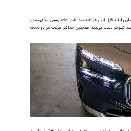
این ارقام قابل قبول خواهند بود. طبق اعلام رسمی ب‌ام‌و، مدل
این در حالی است که مدل 735i ظرف مدت 6.7 ثانیه از حالت سکون به سرعت صد کیلومتر دست می‌یابد. همچنین حداکثر سرعت هر دو نسخه