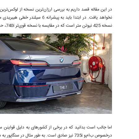
نسخه 425 نیوتن متر است که در مقایسه با نسخه قوی‌تر 740i، حدودا 95 نیوتن متر کمتر است.
اما جالب است بدانید که در برخی از کشورهای به دلیل قواینن س
درخصوص ب‌ام‌و 735i نیز صادق است. به طور مثال در سنگاپور به دلیل وجود چنین قوانینی، توان خروجی پیشرانه این خودرو به 268 اسب‌بخار کاهش یافته است.