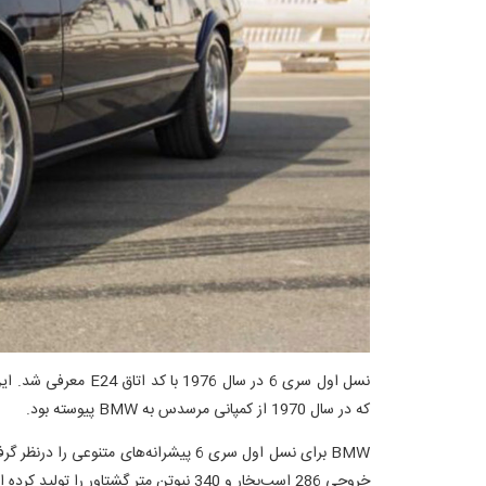
که در سال 1970 از کمپانی مرسدس به BMW پیوسته بود.
خروجی 286 اسب‌بخار و 340 نیوتن متر گشتاور را تولید کرده است. سال ۱۹۸۷ اولین M6 با سرعت‌گیری صفر تا صد کیلومتر بر ساعت ۶ ثانیه عرضه شد.