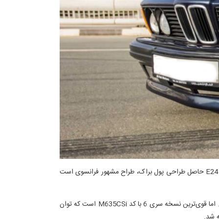
نسل اول سری 6 در سال 1976 با کد اتاق E24 معرفی شد. این کوپه جذاب در ابتدا با القابی مثل دماغ کوسه‌ای میان طرفداران شناخته می‌شد. E24 حاصل طراحی پول براک، طراح مشهور فرانسوی است
BMW برای نسل اول سری 6 پیشرانه‌های متنوعی را درنظر گرفته بود که بسته به نوع تیپ‌بندی از موتورهای 2.8 لیتر تا 3.5 لیتر قابل انتخاب بود. اما قوی‌ترین نسخه سری 6 با کد M635CSi است که توان