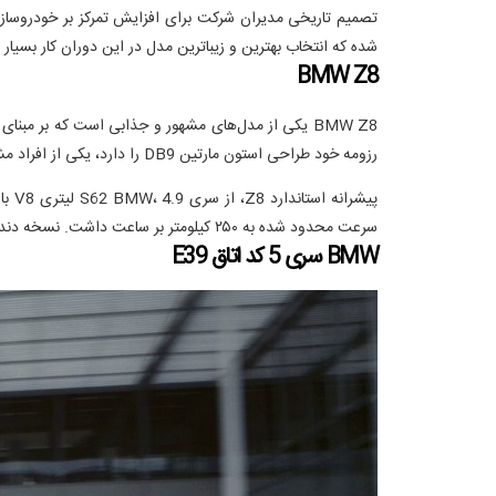
شده که انتخاب بهترین و زیباترین مدل در این دوران کار بسیار
BMW Z8
رزومه خود طراحی استون مارتین DB9 را دارد، یکی از افراد مشهور در صنعت خودرو جهان شناخته می‌شود.
سرعت محدود شده به ۲۵۰ کیلومتر بر ساعت داشت. نسخه دنده اتوماتیک Z8 به تعداد محدود توسط آلپینا تولید شد.
BMW سری 5 کد اتاق E39