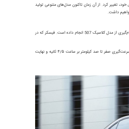
خودروسازی گرفته شد. به این ترتیب، برند BMW با نام تجاری BMW و نشان تجاری خاص خود، تغییر کرد. از آن زمان تاکنون مدل‌های متنوعی تولید
خواهیم داشت.
BMW Z8 یکی از مدل‌های مشهور و جذابی است که بر مبنای رودستر طراحی و تولید شده است. هنری فیسکر طراحی این مدل را بر اساس الهام‌گیری از مدل کلاسیک 507 انجام داده است. فیسکر که در
پیشرانه استاندارد Z8، از سری S62 BMW، 4.9 لیتری V8 با قدرت ۴۰۰ اسب‌بخار و گشتاور ۵۰۰ نیوتن‌متر بود. این مدل با جعبه‌دنده دستی، سرعت‌گیری صفر تا صد کیلومتر بر ساعت ۴/۵ ثانیه و نهایت