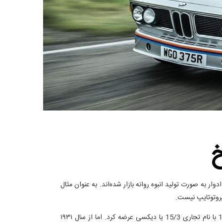
 ادوار به صورت تولید انبوه روانه بازار شده‌اند. به عنوان مثال
پروتوتایپ نیست.
کمپانی BMW که فعالیت خود را از سال 1917 با تولید موتورهای 6 سیلندر تخت برای هواپیما آغاز کرد، نخستین خودروی خود را در سال 1928 با نام تجاری 15/3 یا دیکسی عرضه کرد. اما از سال ۱۹۳۱