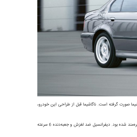
مدل توسط جوجی ناگاشیما صورت گرفته است. ناگاشیما قبل از طراحی این خودرو،
سومین نسل BMW M5 نیز با همین کد E39 به بازار عرضه شد که اتفاقاً از همان پیشرانه S62 با قدرت ۴۰۰ اسب‌بخار و گشتاور ۵۰۰ نیوتن‌متر بهره‌مند شده بود. دیفرانسیل ضد لغزش و جعبه‌دنده 6 سرعته