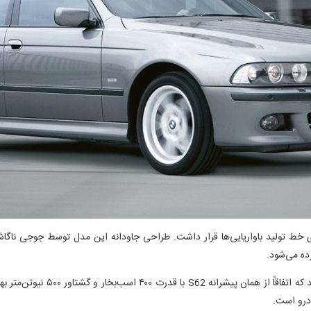
ری 5 با کد اتاق E39 از سال‌های 1996 تا 2003 روی خط تولید باواریایی‌ها قرار داشت. طراحی جاودانه این 