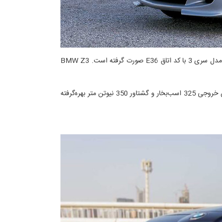
BMW Z3 کوپه نخستین محصول در این رده است که اولین‌بار در سال 1996 تولید شد. طراحی این خودرو نیز توسط جوجی ناگاشیما بر اساس مدل سری 3 با کد اتاق E36 صورت گرفته است. BMW Z3
طیف متنوعی از انواع پیشرانه‌ها برای این مدل درنظر گرفته شد که قوی‌ترین آن برای مدل M از موتور 6 سیلندر خطی با حجم 3.2 لیتری و توان خروجی 325 اسب‌بخار و گشتاور 350 نیوتن متر بهره‌گرفته