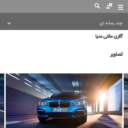
چند رسانه ای
جست
جو
گالری مالتی مدیا
تصاویر