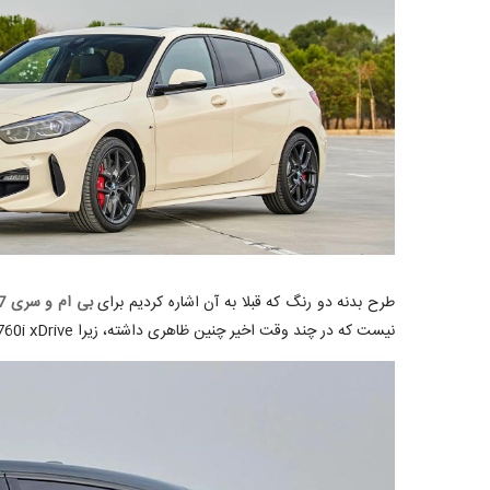
طرح بدنه دو رنگ که قبلا به آن اشاره کردیم برای
بی ام و سری 7
نیست که در چند وقت اخیر چنین ظاهری داشته، زیرا M760i xDrive سال گذشته در چین برای نسخه ویژه محدود با تعداد 25 دستگاه، با طراحی منحصربفرد بدنه دو رنگ عرضه شده است.