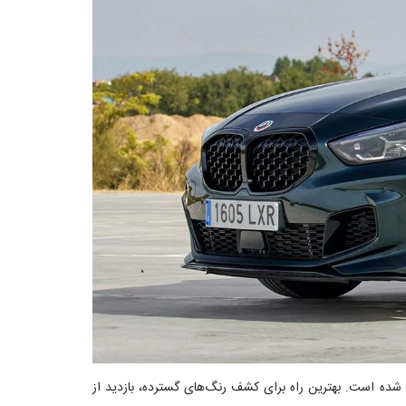
با اضافه شدن Blue Bay Lagoon برای iX1 با مبلغ 1200 یورو اضافی گزارشی ارائه شده است. بهترین راه برای کشف رنگ‌های گسترده، بازدید از