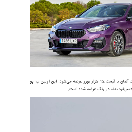
جدید و i7 با کد اتاق G70 در چندین ترکیب موجود است که این پکیج در مارکت آلمان با قیمت 12 هزار یورو عرضه می‌شود. این اولین ب‌ام‌و