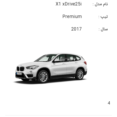
نام مدل :
X1 xDrive25i
تیپ :
Premium
سال :
2017
4