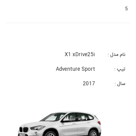
5
نام مدل :
X1 xDrive25i
تیپ :
Adventure Sport
سال :
2017